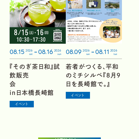
08.09
08.11
08.15
08.16
2026
2026
2026
2026
sun
tue
sat
sun
若者がつくる、平和
『そのぎ茶日和』試
のミチシルベ『８月９
飲販売
日を長崎館で。』
会
in日本橋長崎館
イベント
イベント