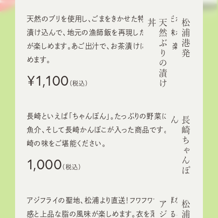
天然のブリを使用し、ごまをきかせた特製醤油だれに
丼
天
然
ぶ
り
の
漬
け
松浦港発
漬け込んで、地元の漁師飯を再現した贅沢な味わい
が楽しめます。あご出汁で、お茶漬けにして2度楽し
めます。
¥1,100
長崎といえば「ちゃんぽん」。たっぷりの野菜に豚肉・
ん
長
崎
ち
ゃ
ん
ぽ
魚介、そして長崎かんぼこが入った商品です。本場長
崎の味をご堪能ください。
1,000
アジフライの聖地、松浦より直送！フワフワで肉厚な食
感と上品な脂の風味が楽しめます。衣を薄くすること