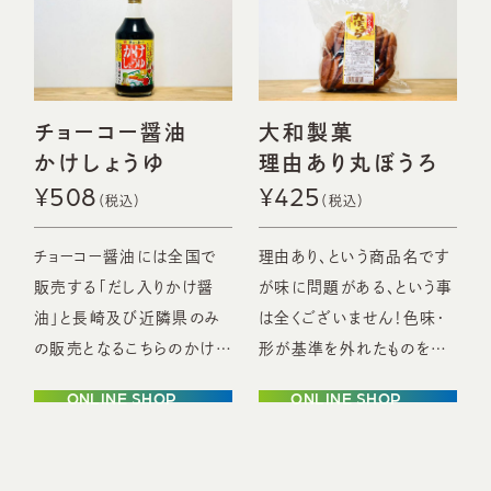
す。
チョーコー醤油
大和製菓
かけしょうゆ
理由あり丸ぼうろ
¥508
¥425
チョーコー醤油には全国で
理由あり、という商品名です
販売する「だし入りかけ醤
が味に問題がある、という事
油」と長崎及び近隣県のみ
は全くございません！色味・
の販売となるこちらのかけし
形が基準を外れたものを集
ょうゆがあります。塩分控え
めてパックした商品です。
ONLINE SHOP
ONLINE SHOP
めで安心です。地元感を感
懐かしい素朴なお菓子で
じるならこちらがオススメで
す。
す。