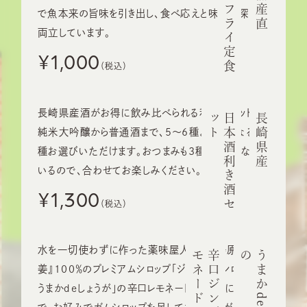
アジフライ定食
松浦産直
で魚本来の旨味を引き出し、食べ応えと味わい深さが
両立しています。
¥1,000
長崎県産酒がお得に飲み比べられる利き酒セット。
ト
日
本
酒
利
き
酒
セ
ッ
長崎県産
純米大吟醸から普通酒まで、5～6種より気になる3
種お選びいただけます。おつまみも3種セットになって
いるので、合わせてお楽しみください。
¥1,300
水を一切使わずに作った薬味屋人作の『島原百年生
ド
辛
口
ジ
ン
ジ
ャ
ー
レ
モ
ネ
ー
の
姜』100％のプレミアムシロップ「ジンジャーシロップ
うまかdeしょうが」の辛口レモネード。ほんとに辛いの