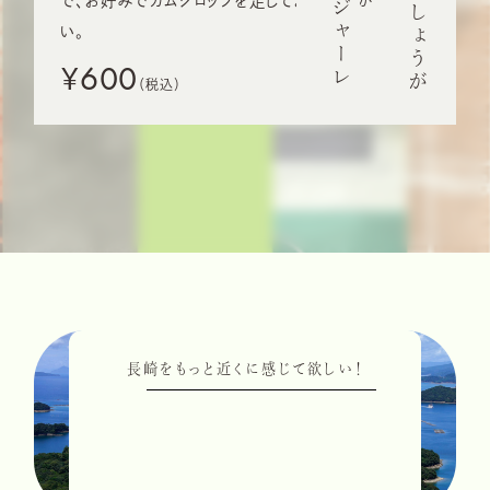
う
ま
か
d
e
し
ょ
う
が
で、お好みでガムシロップを足してお召し上がりくださ
い。
¥600
長崎をもっと近くに感じて欲しい！