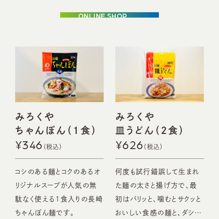
ONLINE SHOP
みろくや
みろくや
ちゃんぽん（1食）
皿うどん
（2食）
¥346
¥626
コシのある麺とコクのあるオ
何度も試行錯誤して生まれ
リジナルスープが人気の無
た麺の太さと揚げ方で、最
駄なく使える1食入りの長崎
初はパリッと、噛むとサクッと
ちゃんぽん麺です。
おいしい食感の麺と、ダシが