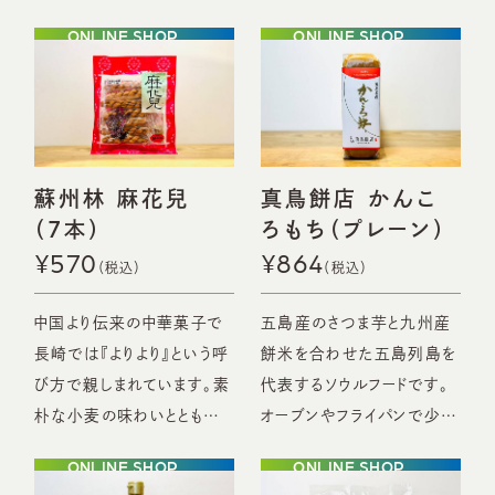
効いて具材のおいしさを引
ONLINE SHOP
ONLINE SHOP
き立たせるスープがセットに
なってご自宅で手軽に長崎
の味が楽しめます。
蘇州林 麻花兒
真鳥餅店 かんこ
（7本）
ろもち（プレーン）
¥570
¥864
中国より伝来の中華菓子で
五島産のさつま芋と九州産
長崎では『よりより』という呼
餅米を合わせた五島列島を
び方で親しまれています。素
代表するソウルフードです。
朴な小麦の味わいとともに
オーブンやフライパンで少し
『固さ』を楽しむお菓子でも
加熱すると甘い香りが拡が
ONLINE SHOP
ONLINE SHOP
あります。
り柔らかな食感を楽しめま