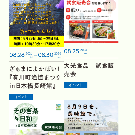
08.25
2026
08.28
08.30
2026
2026
tue
fri
sun
大光食品 試食販
ざぁまによかばい！
売会
『有川町漁協まつり
in日本橋長崎館』
イベント
イベント