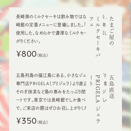
長崎県のミルクセーキは飲み物ではなく「食べる」！長
ェ
ミ
ル
ク
セ
ー
キ
パ
フ
たまご屋の
崎館の定番メニューに登場しました。「クイーン卵」を
使用した、なめらかで濃厚なミルクセーキをお召し上
がりください。
¥800
五島列島の福江島にある、小さなジェラート・プリンの
ト
P
R
I
G
E
L
A
ジ
ェ
ラ
ー
五島直送
専門店PRIGELA（プリジェラ）より直送！五島の塩や
そのぎ抹茶など島の恵みをたっぷり閉じ込めたジャラ
ートです。東京では長崎館でしか食べられませんの
で、ご来店の際はぜひお召し上がりください。
¥350