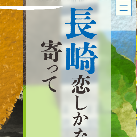
ABOUT
SHOP OVERVIEW
長
日本橋長崎館とは
ショップ概要
LATEST NEWS
LATEST EVENTS
寄
お知らせ
イベント情報
崎
っ
PRODUCT INFORMATION
CONTACT
て
商品情報
お問い合わせ
恋
し
イベントスペースのご利用について
出品事業者登録ご案内
か
プライバシーポリシー
な