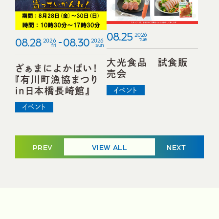
08.25
2026
08.28
08.30
tue
2026
2026
fri
sun
大光食品 試食販
ざぁまによかばい！
売会
『有川町漁協まつり
in日本橋長崎館』
イベント
イベント
PREV
VIEW ALL
NEXT