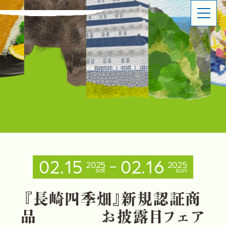
ABOUT
SHOP OVERVIEW
日本橋長崎館とは
ショップ概要
LATEST NEWS
LATEST EVENTS
お知らせ
イベント情報
PRODUCT INFORMATION
CONTACT
商品情報
お問い合わせ
02.15
02.16
2025
2025
sat
sun
イベントスペースのご利用について
出品事業者登録ご案内
プライバシーポリシー
『
長
崎
四
季
畑
』
新
規
認
証
商
品
お
披
露
目
フ
ェ
ア