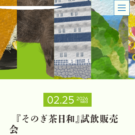
ABOUT
SHOP OVERVIEW
日本橋長崎館とは
ショップ概要
LATEST NEWS
LATEST EVENTS
お知らせ
イベント情報
PRODUCT INFORMATION
CONTACT
商品情報
お問い合わせ
02.25
2026
wed
イベントスペースのご利用について
出品事業者登録ご案内
プライバシーポリシー
『
そ
の
ぎ
茶
日
和
』
試
飲
販
売
会