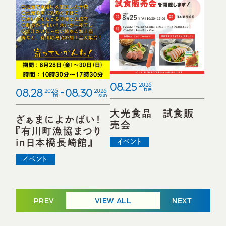
08.25
2026
08.28
08.30
tue
2026
2026
fri
sun
大光食品 試食販
ざぁまによかばい！
売会
『有川町漁協まつり
in日本橋長崎館』
イベント
イベント
PREV
VIEW ALL
NEXT