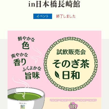
i
n
日
本
橋
長
崎
館
イベント
終了しました