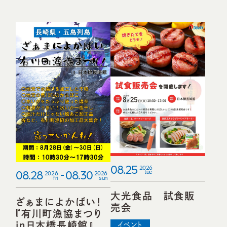
08.25
2026
08.28
08.30
tue
2026
2026
fri
sun
大光食品 試食販
ざぁまによかばい！
売会
『有川町漁協まつり
in日本橋長崎館』
イベント