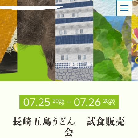
ABOUT
SHOP OVERVIEW
日本橋長崎館とは
ショップ概要
LATEST NEWS
LATEST EVENTS
お知らせ
イベント情報
PRODUCT INFORMATION
CONTACT
商品情報
お問い合わせ
07.25
07.26
2026
2026
sat
sun
イベントスペースのご利用について
出品事業者登録ご案内
プライバシーポリシー
長
崎
五
島
う
ど
ん
試
食
販
売
会