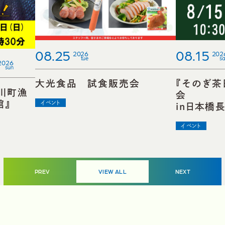
08.25
08.15
2026
202
tue
sa
2026
sun
大光食品 試食販売会
『そのぎ茶
川町漁
館』
イベント
in日本橋
イベント
VIEW ALL
PREV
NEXT