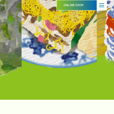
ABOUT
SHOP OVERVIEW
ONLINE SHOP
日本橋長崎館とは
ショップ概要
LATEST NEWS
LATEST EVENTS
お知らせ
イベント情報
PRODUCT INFORMATION
CONTACT
商品情報
お問い合わせ
イベントスペースのご利用について
出品事業者登録ご案内
プライバシーポリシー