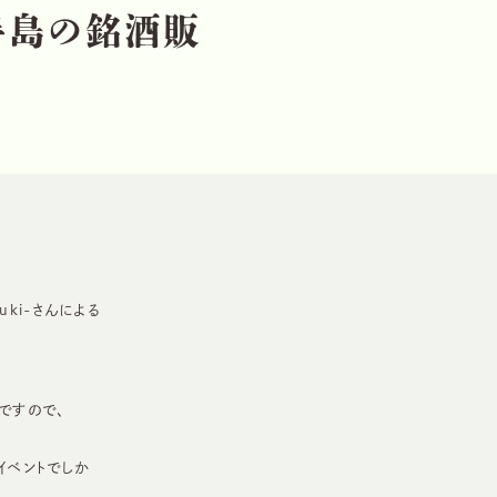
半
島
の
銘
酒
販
ki-さんによる
ですので、
イベントでしか