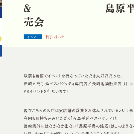
＆
島
原
売
会
イベント
終了しました
以前も当館でイベントを行なっていただき大好評だった、
長崎五島手延べスパゲッティ専門店／長崎地酒販売店 月-tsu
PRイベントを行ないます！
現在こちらのお店は実店舗の営業をお休みされているという事
今回もお持ち込みいただく「五島手延べスパゲティ」と
長崎県外にはなかなか出ない「島原半島の銘酒」はこのような
お目にかかることが難しい、とても貴重な１日となります！