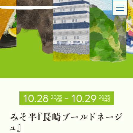
ABOUT
SHOP OVERVIEW
日本橋長崎館とは
ショップ概要
LATEST NEWS
LATEST EVENTS
お知らせ
イベント情報
PRODUCT INFORMATION
CONTACT
商品情報
お問い合わせ
10.28
10.29
2025
2025
tue
wed
イベントスペースのご利用について
出品事業者登録ご案内
プライバシーポリシー
み
そ
半
『
長
崎
ブ
ー
ル
ド
ネ
ー
ジ
ュ
』