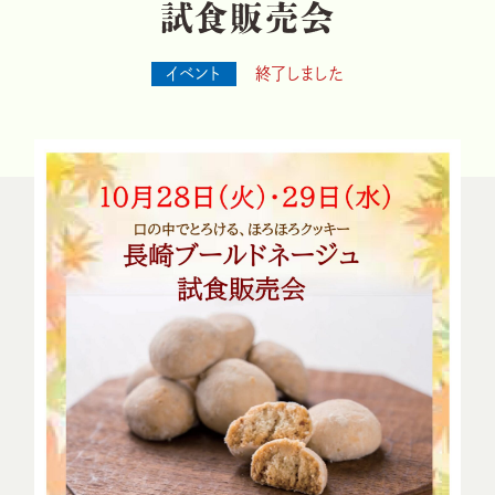
試
食
販
売
会
イベント
終了しました