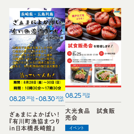
08.25
2026
08.28
08.30
tue
2026
2026
fri
sun
大光食品 試食販
ざぁまによかばい！
売会
『有川町漁協まつり
in日本橋長崎館』
イベント