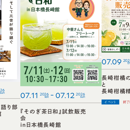
07.09
202
t
長崎柑橘
26
長崎柑橘
07.11
07.12
sun
2026
2026
sat
sun
イベント
終了
 語り部
『そのぎ茶日和』試飲販売
館
会
in日本橋長崎館