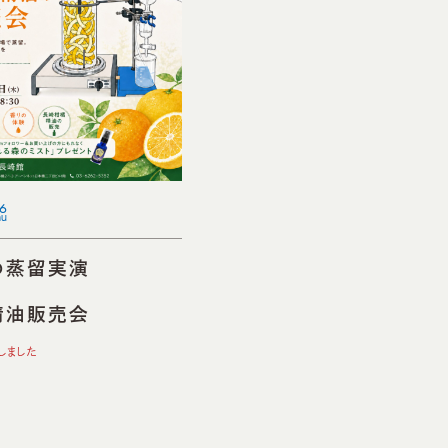
6
hu
の蒸留実演
と
精油販売会
しました