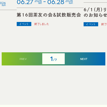
06.27
06.28
2026
2026
2026
sat
sun
sun
6/1（月
第16回茶友の会＆試飲販売会
のお知ら
日』
イベント
終了しました
イベント
終了
1
PREV
NEXT
/
7