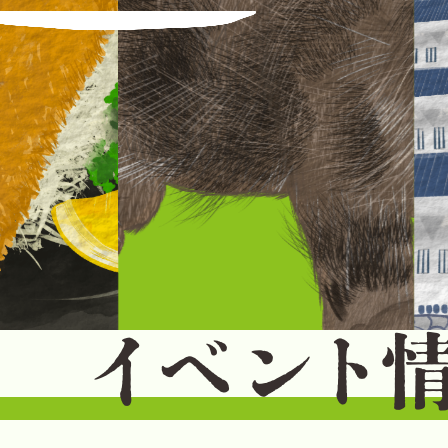
イ
ベ
ン
ト