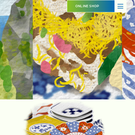
ABOUT
SHOP OVERVIEW
ONLINE SHOP
日本橋長崎館とは
ショップ概要
LATEST NEWS
LATEST EVENTS
お知らせ
イベント情報
PRODUCT INFORMATION
CONTACT
商品情報
お問い合わせ
イベントスペースのご利用について
出品事業者登録ご案内
プライバシーポリシー