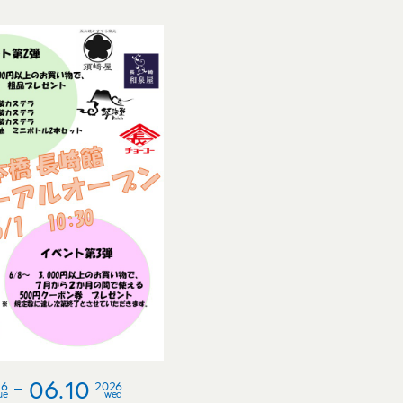
06.10
26
2026
ue
wed