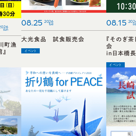
08.25
08.15
2026
202
tue
sa
2026
sun
大光食品 試食販売会
『そのぎ茶
川町漁
館』
イベント
in日本橋
イベント