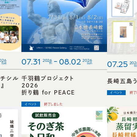
07.31
08.02
026
2026
2026
07.25
202
tue
fri
sun
s
ミチシル
千羽鶴プロジェクト
長崎五島
。』
20
折り鶴 for PEACE
イベント
終了
イベント
終了しました