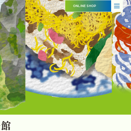
ABOUT
SHOP OVERVIEW
ONLINE SHOP
日本橋長崎館とは
ショップ概要
LATEST NEWS
LATEST EVENTS
お知らせ
イベント情報
PRODUCT INFORMATION
CONTACT
商品情報
お問い合わせ
イベントスペースのご利用について
出品事業者登録ご案内
プライバシーポリシー
崎
館