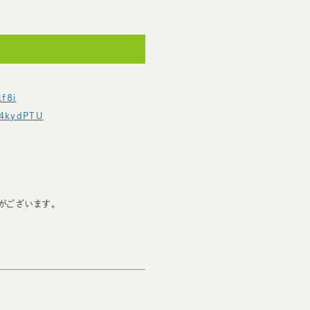
lf8i
/4kydPTU
がございます。