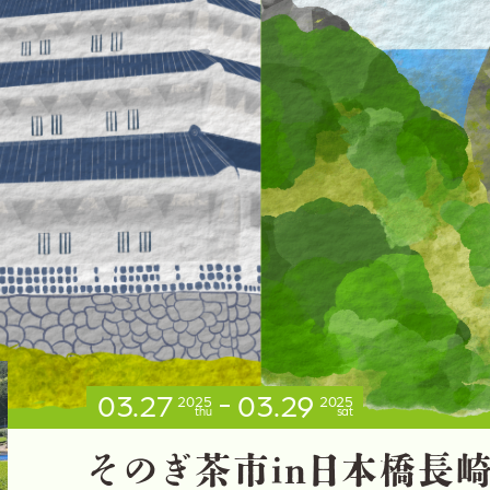
03.27
03.29
2025
2025
thu
sat
そ
の
ぎ
茶
市
i
n
日
本
橋
長