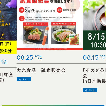
08.25
08.15
2026
202
tue
sa
2026
sun
大光食品 試食販売会
『そのぎ茶
川町漁
館』
イベント
in日本橋
イベント