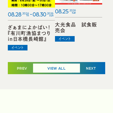
08.25
2026
08.28
08.30
tue
2026
2026
fri
sun
大光食品 試食販
ざぁまによかばい！
売会
『有川町漁協まつり
in日本橋長崎館』
イベント
イベント
PREV
VIEW ALL
NEXT