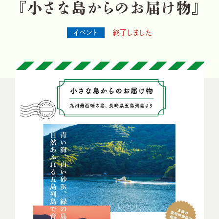
『
小
さ
な
島
か
ら
の
お
届
け
物
』
イベント
終了しました