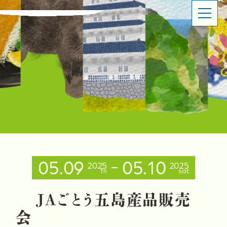
ABOUT
SHOP OVERVIEW
日本橋長崎館とは
ショップ概要
LATEST NEWS
LATEST EVENTS
お知らせ
イベント情報
PRODUCT INFORMATION
CONTACT
商品情報
お問い合わせ
05.09
05.10
2025
2025
fri
sat
イベントスペースのご利用について
出品事業者登録ご案内
プライバシーポリシー
J
A
ご
と
う
五
島
産
品
販
売
会