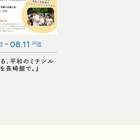
08.11
26
2026
un
tue
る、平和のミチシル
日を長崎館で。』