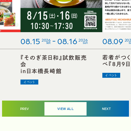
08.09
08.15
08.16
20
2026
2026
s
sat
sun
若者がつく
『そのぎ茶日和』試飲販売
ベ『８月９
会
in日本橋長崎館
イベント
イベント
VIEW ALL
PREV
NEXT