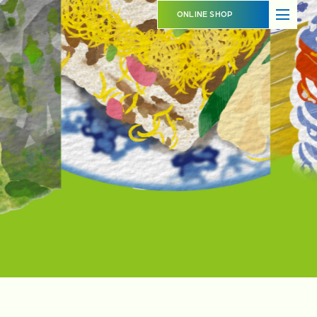
ABOUT
SHOP OVERVIEW
ONLINE SHOP
日本橋長崎館とは
ショップ概要
LATEST NEWS
LATEST EVENTS
お知らせ
イベント情報
PRODUCT INFORMATION
CONTACT
商品情報
お問い合わせ
イベントスペースのご利用について
出品事業者登録ご案内
プライバシーポリシー