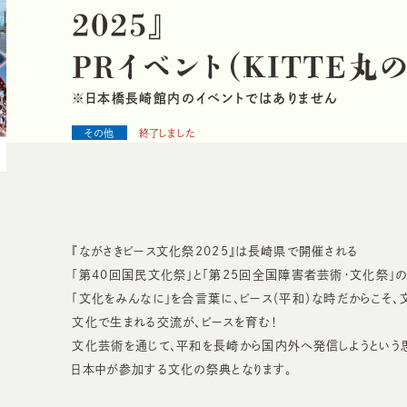
2
0
2
5
』
P
R
イ
ベ
ン
ト
（
K
I
T
T
E
丸
※日本橋長崎館内のイベントではありません
その他
終了しました
『ながさきピース文化祭2025』は長崎県で開催される
「第40回国民文化祭」と「第25回全国障害者芸術・文化祭」
「文化をみんなに」を合言葉に、ピース（平和）な時だからこそ、
文化で生まれる交流が、ピースを育む！
文化芸術を通じて、平和を長崎から国内外へ発信しようという
日本中が参加する文化の祭典となります。