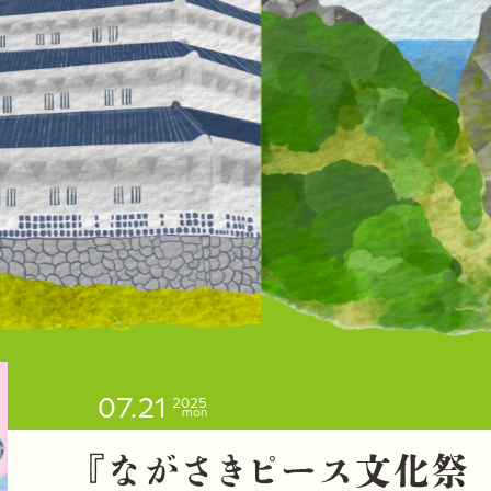
07.21
2025
mon
『
な
が
さ
き
ピ
ー
ス
文
化
祭