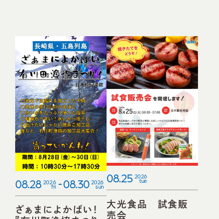
08.25
2026
08.28
08.30
tue
2026
2026
fri
sun
大光食品 試食販
ざぁまによかばい！
売会