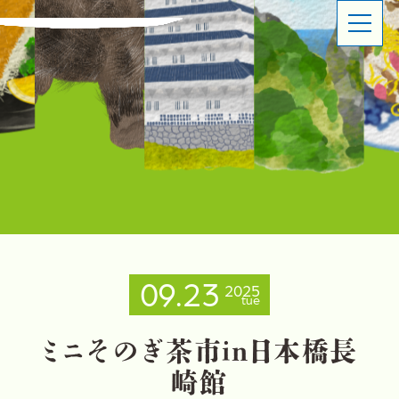
ABOUT
SHOP OVERVIEW
日本橋長崎館とは
ショップ概要
LATEST NEWS
LATEST EVENTS
お知らせ
イベント情報
PRODUCT INFORMATION
CONTACT
商品情報
お問い合わせ
09.23
2025
tue
イベントスペースのご利用について
出品事業者登録ご案内
プライバシーポリシー
ミ
ニ
そ
の
ぎ
茶
市
i
n
日
本
橋
長
崎
館