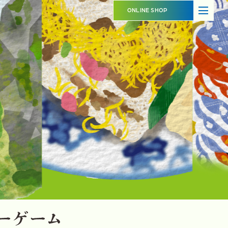
ABOUT
SHOP OVERVIEW
ONLINE SHOP
日本橋長崎館とは
ショップ概要
LATEST NEWS
LATEST EVENTS
お知らせ
イベント情報
PRODUCT INFORMATION
CONTACT
商品情報
お問い合わせ
イベントスペースのご利用について
出品事業者登録ご案内
プライバシーポリシー
ー
ゲ
ー
ム