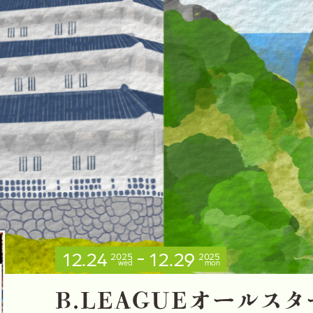
12.24
12.29
2025
2025
wed
mon
B
.
L
E
A
G
U
E
オ
ー
ル
ス
タ