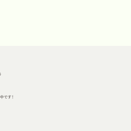
う
中です！