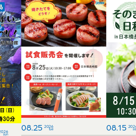
08.25
08.15
2026
202
tue
sa
2026
sun