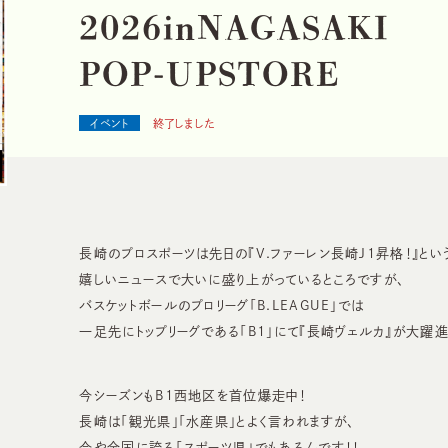
2
0
2
6
i
n
N
A
G
A
S
A
K
I
P
O
P
-
U
P
S
T
O
R
E
イベント
終了しました
長崎のプロスポーツは先日の『V.ファーレン長崎J1昇格！』とい
嬉しいニュースで大いに盛り上がっているところですが、
バスケットボールのプロリーグ「B.LEAGUE」では
一足先にトップリーグである「B1」にて『長崎ヴェルカ』が大躍進
今シーズンもB1西地区を首位爆走中！
長崎は「観光県」「水産県」とよく言われますが、
今や全国に誇る「スポーツ県」でもあるんです！！