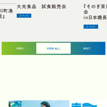
大光食品 試食販売会
『そのぎ茶
川町漁
館』
イベント
in日本橋
イベント
VIEW ALL
PREV
NEXT