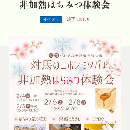
非
加
熱
は
ち
み
つ
体
験
会
イベント
終了しました