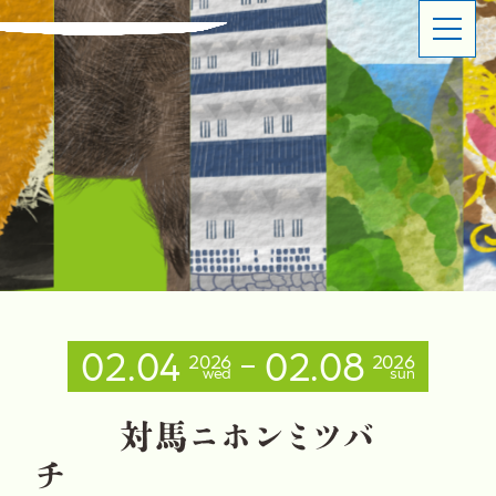
ABOUT
SHOP OVERVIEW
日本橋長崎館とは
ショップ概要
LATEST NEWS
LATEST EVENTS
お知らせ
イベント情報
PRODUCT INFORMATION
CONTACT
商品情報
お問い合わせ
02.04
02.08
2026
2026
wed
sun
イベントスペースのご利用について
出品事業者登録ご案内
プライバシーポリシー
対
馬
ニ
ホ
ン
ミ
ツ
バ
チ