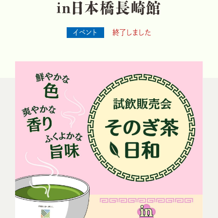
i
n
日
本
橋
長
崎
館
イベント
終了しました