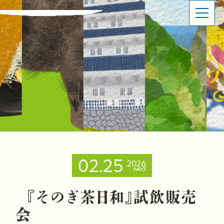
ABOUT
SHOP OVERVIEW
日本橋長崎館とは
ショップ概要
LATEST NEWS
LATEST EVENTS
お知らせ
イベント情報
PRODUCT INFORMATION
CONTACT
商品情報
お問い合わせ
02.25
2026
wed
イベントスペースのご利用について
出品事業者登録ご案内
プライバシーポリシー
『
そ
の
ぎ
茶
日
和
』
試
飲
販
売
会