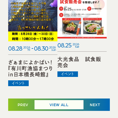
08.25
2026
08.28
08.30
tue
2026
2026
fri
sun
大光食品 試食販
ざぁまによかばい！
売会
『有川町漁協まつり
in日本橋長崎館』
イベント
イベント
PREV
VIEW ALL
NEXT