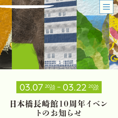
ABOUT
SHOP OVERVIEW
日本橋長崎館とは
ショップ概要
LATEST NEWS
LATEST EVENTS
お知らせ
イベント情報
PRODUCT INFORMATION
CONTACT
商品情報
お問い合わせ
03.07
03.22
2026
2026
sat
sun
イベントスペースのご利用について
出品事業者登録ご案内
プライバシーポリシー
日
本
橋
長
崎
館
1
0
周
年
イ
ベ
ン
ト
の
お
知
ら
せ