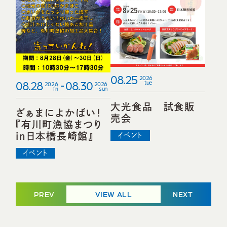
08.25
2026
08.28
08.30
tue
2026
2026
fri
sun
大光食品 試食販
ざぁまによかばい！
売会
『有川町漁協まつり
in日本橋長崎館』
イベント
イベント
PREV
VIEW ALL
NEXT