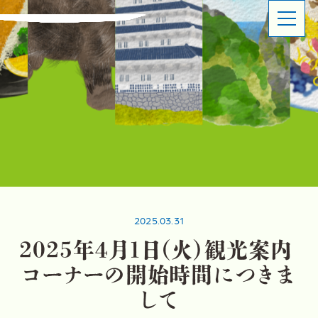
ABOUT
SHOP OVERVIEW
日本橋長崎館とは
ショップ概要
LATEST NEWS
LATEST EVENTS
お知らせ
イベント情報
PRODUCT INFORMATION
CONTACT
商品情報
お問い合わせ
2025.03.31
イベントスペースのご利用について
2
0
2
5
年
4
月
1
日
（
火
）
観
光
案
内
出品事業者登録ご案内
コ
ー
ナ
ー
の
開
始
時
間
に
つ
き
ま
プライバシーポリシー
し
て