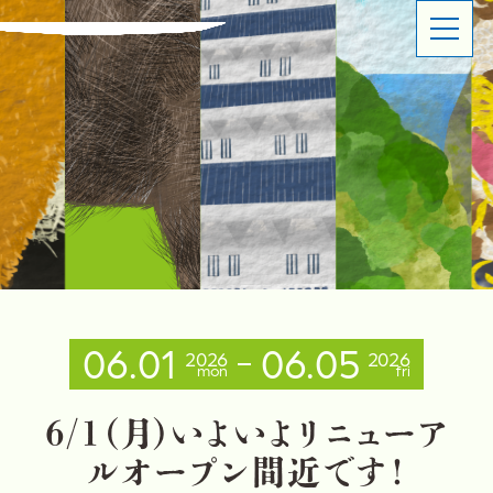
ABOUT
SHOP OVERVIEW
日本橋長崎館とは
ショップ概要
LATEST NEWS
LATEST EVENTS
お知らせ
イベント情報
PRODUCT INFORMATION
CONTACT
商品情報
お問い合わせ
06.01
06.05
2026
2026
mon
fri
イベントスペースのご利用について
出品事業者登録ご案内
プライバシーポリシー
6
/
1
（
月
）
い
よ
い
よ
リ
ニ
ュ
ー
ア
ル
オ
ー
プ
ン
間
近
で
す
！