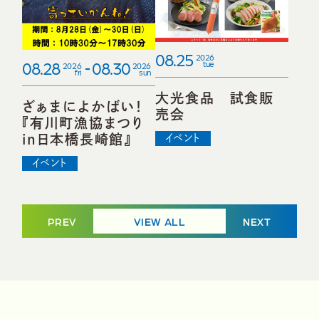
08.25
2026
08.28
08.30
tue
2026
2026
fri
sun
大光食品 試食販
ざぁまによかばい！
売会
『有川町漁協まつり
in日本橋長崎館』
イベント
イベント
PREV
VIEW ALL
NEXT