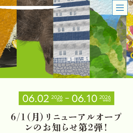
ABOUT
SHOP OVERVIEW
日本橋長崎館とは
ショップ概要
LATEST NEWS
LATEST EVENTS
お知らせ
イベント情報
PRODUCT INFORMATION
CONTACT
商品情報
お問い合わせ
06.02
06.10
2026
2026
tue
wed
イベントスペースのご利用について
出品事業者登録ご案内
プライバシーポリシー
6
/
1
（
月
）
リ
ニ
ュ
ー
ア
ル
オ
ー
プ
ン
の
お
知
ら
せ
第
2
弾
！